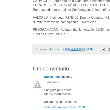
CATEGORIA: (em caso de dúvida para preencher est
HORA DO DEPÓSITO:- NÚMERO DO RECIBO DE D
Será enviado um e-mail de Confirmação de Inscrição 
VALORES- Individual: R$ 35,00- Dupla / Quarteto: R$ 
*Limite máximo de participantes: 200 atletas
PROGRAMAÇÃO- Retirada da Numeração: 05:30h às 06
Final da Prova: 19:00h
Postado por
Giovane
às
10/06/2010 10:54:00 AM
Um comentário:
Danilo Pedal
disse...
Tudo bem?
Obrigado pelo apoio.
Dia 24 estaremos lá...
Um abraço, bons treinos...
6 de outubro de 2010 às 12:08