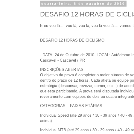
quarta-feira, 6 de outubro de 2010
DESAFIO 12 HORAS DE CICLIS
E eu vou lá.... vou lá, vou lá, vou lá vou lá.... vamo
DESAFIO 12 HORAS DE CICLISMO
- DATA: 24 de Outubro de 2010- LOCAL: Autódromo In
Cascavel - Cascavel / PR
INSCRIÇÕES ABERTAS
O objetivo da prova é completar o maior número de vol
dentro do prazo de 12 horas. Cada atleta ou equipe p
estratégia (descansar, revezar, comer, etc...) de acor
que esta participando. A prova será disputada indivi
revezamento com equipes de dois ou quatro integrant
CATEGORIAS – FAIXAS ETÁRIAS-
Individual Speed (até 29 anos / 30 - 39 anos / 40 - 49
acima)-
Individual MTB (até 29 anos / 30 - 39 anos / 40 - 49 a