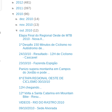
►
2012
(481)
►
2011
(397)
▼
2010
(96)
►
dez. 2010
(14)
►
nov. 2010
(13)
▼
out. 2010
(12)
s
Etapa Final do Regional Oeste de MTB
2010 - Nova A...
1º Desafio 150 Minutos de Ciclismo no
Autódromo de...
24/10/10 - Resultado - 12H de Ciclismo
- Cascavel
r
23/10/10 - Fazenda Espigão
Panizo supera montanha em Campos
do Jordão e pode ...
6ª ETAPA REGIONAL OESTE DE
CICLISMO 30/10/10
12H chegando...
12ª Volta a Santa Catarina em Mountain
Bike - Resu...
VIDEOS - RIO DO RASTRO 2010
09/10/2010 - Sede Alvorada