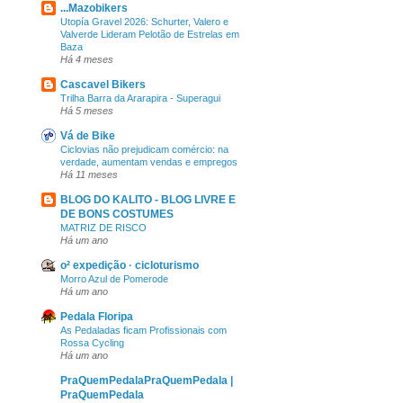
...Mazobikers
Utopía Gravel 2026: Schurter, Valero e
Valverde Lideram Pelotão de Estrelas em
Baza
Há 4 meses
Cascavel Bikers
Trilha Barra da Ararapira - Superagui
Há 5 meses
Vá de Bike
Ciclovias não prejudicam comércio: na
verdade, aumentam vendas e empregos
Há 11 meses
BLOG DO KALITO - BLOG LIVRE E
DE BONS COSTUMES
MATRIZ DE RISCO
Há um ano
o² expedição · cicloturismo
Morro Azul de Pomerode
Há um ano
Pedala Floripa
As Pedaladas ficam Profissionais com
Rossa Cycling
Há um ano
PraQuemPedalaPraQuemPedala |
PraQuemPedala