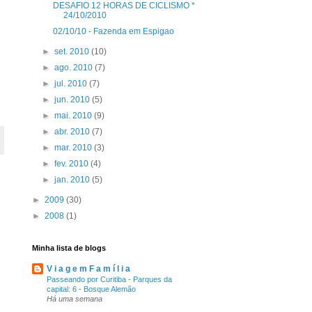
DESAFIO 12 HORAS DE CICLISMO *
24/10/2010
02/10/10 - Fazenda em Espigao
►
set. 2010
(10)
►
ago. 2010
(7)
►
jul. 2010
(7)
►
jun. 2010
(5)
►
mai. 2010
(9)
►
abr. 2010
(7)
►
mar. 2010
(3)
►
fev. 2010
(4)
►
jan. 2010
(5)
►
2009
(30)
►
2008
(1)
Minha lista de blogs
V i a g e m F a m í l i a
Passeando por Curitiba - Parques da
capital: 6 - Bosque Alemão
Há uma semana