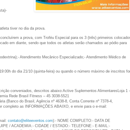
ta)-
tleta tiver no dia da prova.
ncluírem a prova, com Troféu Especial para os 3 (três) primeiros colocado
locado em diante, sendo que todos os atletas serão chamados ao pódio para
dextrina);- Atendimento Mecânico Especializado;- Atendimento Médico de
:00h do dia 21/10 (quinta-feira) ou quando o número máximo de inscritos fo
ção conveniados, descritos abaixo:Active Suplementos AlimentaresLoja 1 -
emia Rede Brasil Fitness – 45 3038-5521
ia (Banco do Brasil, Agência nº 4638-8, Conta Corrente nº 7378-4,
 por completo as INFORMAÇÕES ABAIXO, e envie para o e-mail:
ail:
contato@eliteeventos.com
):- NOME COMPLETO:- DATA DE
UIPE / ACADEMIA:- CIDADE / ESTADO:- TELEFONE:- E-MAIL:-