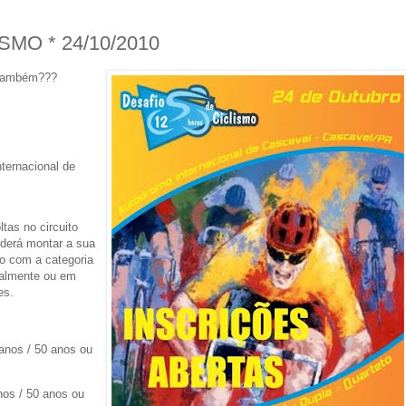
MO * 24/10/2010
s também???
ternacional de
tas no circuito
oderá montar a sua
do com a categoria
dualmente ou em
es.
 anos / 50 anos ou
nos / 50 anos ou