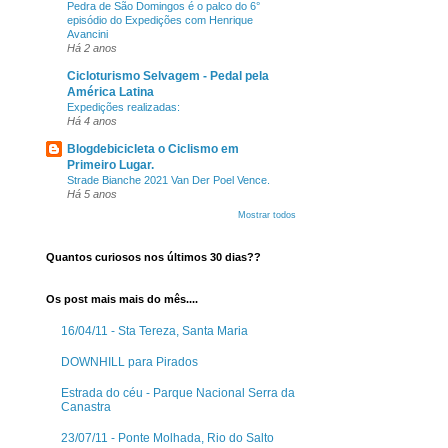
Pedra de São Domingos é o palco do 6°
episódio do Expedições com Henrique
Avancini
Há 2 anos
Cicloturismo Selvagem - Pedal pela
América Latina
Expedições realizadas:
Há 4 anos
Blogdebicicleta o Ciclismo em
Primeiro Lugar.
Strade Bianche 2021 Van Der Poel Vence.
Há 5 anos
Mostrar todos
Quantos curiosos nos últimos 30 dias??
Os post mais mais do mês....
16/04/11 - Sta Tereza, Santa Maria
DOWNHILL para Pirados
Estrada do céu - Parque Nacional Serra da
Canastra
23/07/11 - Ponte Molhada, Rio do Salto