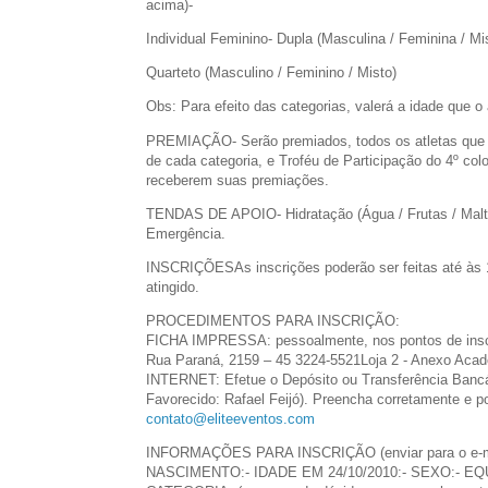
acima)-
Individual Feminino- Dupla (Masculina / Feminina / Mis
Quarteto (Masculino / Feminino / Misto)
Obs: Para efeito das categorias, valerá a idade que o a
PREMIAÇÃO- Serão premiados, todos os atletas que co
de cada categoria, e Troféu de Participação do 4º co
receberem suas premiações.
TENDAS DE APOIO- Hidratação (Água / Frutas / Malto
Emergência.
INSCRIÇÕESAs inscrições poderão ser feitas até às 19
atingido.
PROCEDIMENTOS PARA INSCRIÇÃO:
FICHA IMPRESSA: pessoalmente, nos pontos de inscri
Rua Paraná, 2159 – 45 3224-5521Loja 2 - Anexo Acad
INTERNET: Efetue o Depósito ou Transferência Bancár
Favorecido: Rafael Feijó). Preencha corretamente e
contato@eliteeventos.com
INFORMAÇÕES PARA INSCRIÇÃO (enviar para o e-m
NASCIMENTO:- IDADE EM 24/10/2010:- SEXO:- EQ